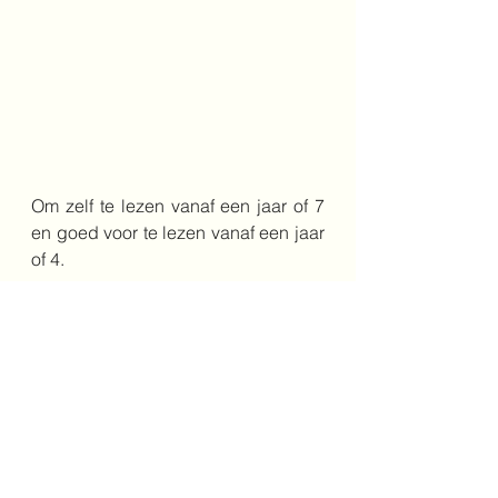
Om zelf te lezen vanaf een jaar of 7 
en goed voor te lezen vanaf een jaar 
of 4.
Auteurs: Ole Könnecke & Hans 
Könnecke
Vertaler: Elsbert Besaris
Jaar: 2023
Genre: non-fictie
Leeftijd: 7+
Uitgeverij: Querido
4+
7+
muziek
muziekinstrumenten