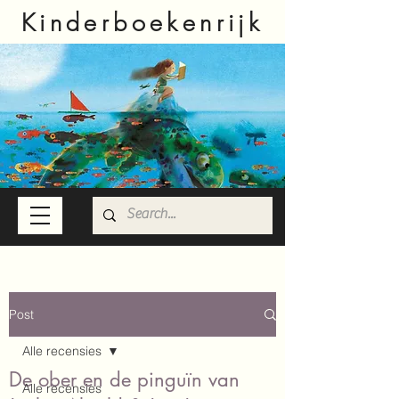
Kinderboekenrijk
Post
Alle recensies
De ober en de pinguïn van
Alle recensies