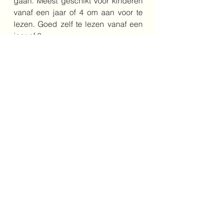
gaan. Meest geschikt voor kinderen 
vanaf een jaar of 4 om aan voor te 
lezen. Goed zelf te lezen vanaf een 
jaar of 8.
Bestel het boek hier
Schrijver: Joukje Akveld
Illustrator: Jan Jutte
Jaar: 2024
Genre: fictie/ voorleesboek
Leeftijd: 4+
Uitgeverij: Lannoo
4+
taalspel
regels
pinguin
omgang
Onderbouw
Middenbouw