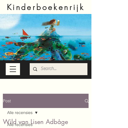
Kinderboekenrijk
Post
Alle recensies
Wild van Lisen Adbåge
Alle recensies