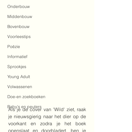
Onderbouw
Middenbouw
Bovenbouw
Voorleestips
Poëzie
Informatief
Sprookjes
Young Adult
Volwassenen
Doe-en zoekboeken
Baby's en peuters
Als je de cover van 'Wild' ziet, raak 
je nieuwsgierig naar het dier op de 
voorkant en zodra je het boek 
openslaat en doorbladert, ben je 