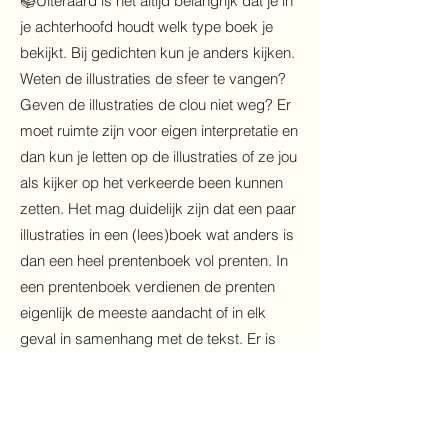
📚Uiteraard is het altijd belangrijk dat je in
je achterhoofd houdt welk type boek je
bekijkt. Bij gedichten kun je anders kijken.
Weten de illustraties de sfeer te vangen?
Geven de illustraties de clou niet weg? Er
moet ruimte zijn voor eigen interpretatie en
dan kun je letten op de illustraties of ze jou
als kijker op het verkeerde been kunnen
zetten. Het mag duidelijk zijn dat een paar
illustraties in een (lees)boek wat anders is
dan een heel prentenboek vol prenten. In
een prentenboek verdienen de prenten
eigenlijk de meeste aandacht of in elk
geval in samenhang met de tekst. Er is
vaak meer te zien dan alleen de
hoofdlijnen, let maar eens op kleine
grapjes en extra hints.