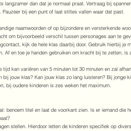
 Iets langzamer dan dat je normaal praat. Vertraag bij spann
auzeer bij een punt of laat stiltes vallen waar dat past.
tandige naamwoorden of op bijzondere en versterkende woor
zacht om bijvoorbeeld verschil tussen personages aan te gev
gcontact, kijk de hele klas daarbij door. Gebruik hierbij je
 Af en toe je handen gebruiken om kracht bij te zetten, is 
ze tijd kan variëren van 5 minuten tot 30 minuten en zal afh
n bij jouw klas? Kan jouw klas zo lang luisteren? Bij jonge 
zen, bij oudere kinderen is zes weken het maximum.
al: benoem titel en laat de voorkant zien. Is er iemand die h
haal?
agen stellen. Hierdoor letten de kinderen specifiek op diver