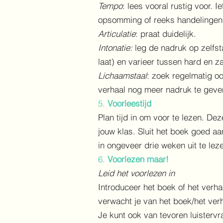
Tempo
: lees vooral rustig voor.
opsomming of reeks handelingen. P
Articulatie
: praat duidelijk.
Intonatie:
leg de nadruk op zelfs
laat) en varieer tussen hard en 
Lichaamstaal
: zoek regelmatig oo
verhaal nog meer nadruk te geven.
5.
Voorleestijd
Plan tijd in om voor te lezen. De
jouw klas. Sluit het boek goed aa
in ongeveer drie weken uit te le
6.
Voorlezen maar!
Leid het voorlezen in
Introduceer het boek of het verha
verwacht je van het boek/het ver
Je kunt ook van tevoren luistervr