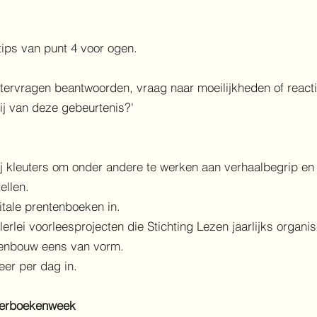
tips van punt 4 voor ogen.
stervragen beantwoorden, vraag naar moeilijkheden of reactie
ij van deze gebeurtenis?'
ij kleuters om onder andere te werken aan verhaalbegrip e
ellen.
itale prentenboeken in.
erlei voorleesprojecten die Stichting Lezen jaarlijks organi
venbouw eens van vorm.
eer per dag in.
derboekenweek