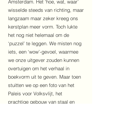
Amsterdam. Het ‘hoe, wat, waar’
wisselde steeds van richting, maar
langzaam maar zeker kreeg ons
kerstplan meer vorm. Toch lukte
het nog niet helemaal om de
‘puzzel’ te leggen. We misten nog
iets, een ‘wow’-gevoel, waarmee
we onze uitgever zouden kunnen
overtuigen om het verhaal in
boekvorm uit te geven. Maar toen
stuitten we op een foto van het
Paleis voor Volksvlijt, het
prachtige gebouw van staal en
glas dat ooit het Frederiksplein in
Amsterdam sierde. Het was aan
het begin van de 20e eeuw een