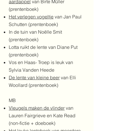
aardappel
van Birte Müller
(prentenboek)
Het verlegen vogeltje
van Jan Paul
Schutten (prentenboek)
In de tuin van
Noëlle
Smit
(prentenboek)
Lotta ruikt de lente van Diane Put
(prentenboek)
Vos en Haas- Troep is leuk van
Sylvia Vanden Heede
De lente van kleine beer
van Elli
Woollard (prentenboek)
MB
Vleugels maken de vlinder
van
Lauren Fairgrieve en Kate Read
(non-fictie + doeboek)
Het leuke lenteboek van meerdere