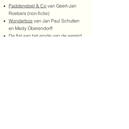
Paddenstoel & Co
van Geert-Jan
Roebers (non-fictie)
Wonderbos
van Jan Paul Schutten
en Medy Oberendorff
De flat aan het einde van de wereld
van Hulda Sigrún Bjarnadóttir en
Arndís Pórarinsdóttir
Winter
OB
Ik hou echt niet van de winter
van
Fiona Barker (prentenboek)
Een ijsbeer in de sneeuw
van Mac
Barnett
(prentenboek)
De kleine walvis in de winter van