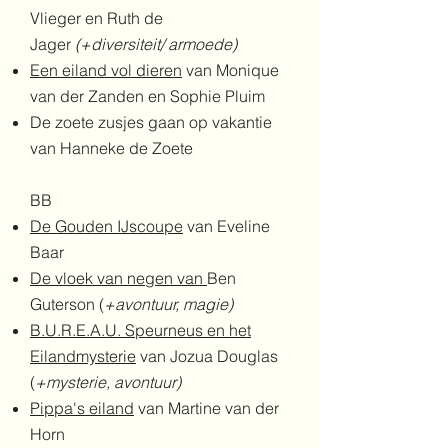
Vlieger en Ruth de
Jager
(+diversiteit/ armoede)
Een eiland vol dieren
van Monique
van der Zanden en Sophie Pluim
De zoete zusjes gaan op vakantie
van Hanneke de Zoete
BB
De Gouden IJscoupe
van Eveline
Baar
De vloek van negen van
Ben
Guterson
(
+avontuur, magie)
B.U.R.E.A.U. Speurneus en het
Eilandmysterie
van Jozua Douglas
(
+mysterie, avontuur)
Pippa's eiland
van Martine van der
Horn