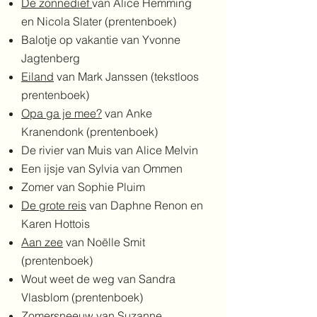
De zonnedief
van Alice Hemming
en Nicola Slater (prentenboek)
Balotje op vakantie van Yvonne
Jagtenberg
Eiland
van Mark Janssen (tekstloos
prentenboek)
Opa ga je mee?
van Anke
Kranendonk (prentenboek)
De rivier van M
uis van Alice Melvin
Een ijsje van Sylvia van Ommen
Zomer van Sophie Pluim
De grote reis
van Daphne Renon en
Karen Hottois
Aan zee
van Noëlle Smit
(prentenboek)
Wout weet de weg van Sandra
Vlasblom (prentenboek)
Zomersneeuw
van Suzanne