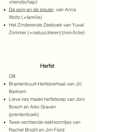
vriendschap)
De spin en de sleutel
van Anna
Woltz (
+familie)
Het Zinderende Zeeboek van Yuval
Zommer (
+natuur,dieren)
(non-fictie)
Herfst
OB
Bramenbuurt-Herfstverhaal van Jill
Barklem
Lieve lies maakt herfstsoep van Joni
Bosch en Aiko Graven
(prentenboek)
Twee vechtende eekhoorntjes van
Rachel Bright en Jim Field