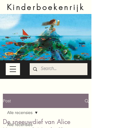
Kinderboekenrijk
Post
Alle recensies
De sneeuwdief van Alice
Alle recensies