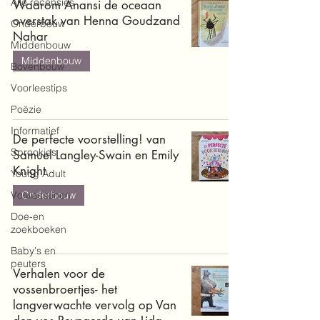
Alle recensies
Waarom Anansi de oceaan
overstak van Henna Goudzand
Onderbouw
Nahar
Middenbouw
Middenbouw
Bovenbouw
Voorleestips
Poëzie
Informatief
De perfecte voorstelling! van
Sprookjes
Samuel Langley-Swain en Emily
Knight
Young Adult
Volwassenen
Onderbouw
Doe-en
zoekboeken
Baby's en
peuters
Verhalen voor de
vossenbroertjes- het
langverwachte vervolg op Van