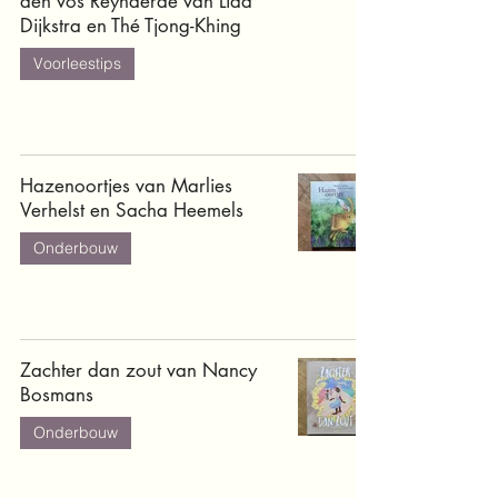
den vos Reynaerde van Lida
Dijkstra en Thé Tjong-Khing
Voorleestips
Hazenoortjes van Marlies
Verhelst en Sacha Heemels
Onderbouw
Zachter dan zout van Nancy
Bosmans
Onderbouw