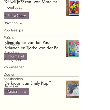
Alle recensies
Dit wil je lezen! van Marc ter
Horst
Onderbouw
Middenbouw
Bovenbouw
Bovenbouw
Voorleestips
Poëzie
Klimaatatlas van Jan Paul
Informatief
Schutten en Tjarko van der Pol
Sprookjes
Informatief
Young Adult
Volwassenen
Doe-en
zoekboeken
De kroon van Emily Kapff
Baby's en
peuters
Onderbouw