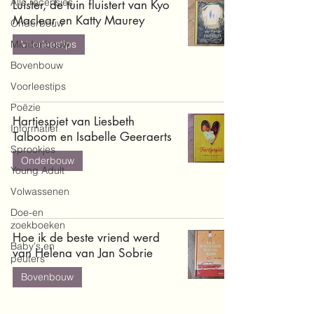
Alle recensies
Luister, de tuin fluistert van Kyo
Maclear en Katty Maurey
Onderbouw
Middenbouw
Voorleestips
Bovenbouw
Voorleestips
Poëzie
Hartjespiet van Liesbeth
Informatief
Talboom en Isabelle Geeraerts
Sprookjes
Onderbouw
Young Adult
Volwassenen
Doe-en
zoekboeken
Hoe ik de beste vriend werd
Baby's en
van Helena van Jan Sobrie
peuters
Bovenbouw