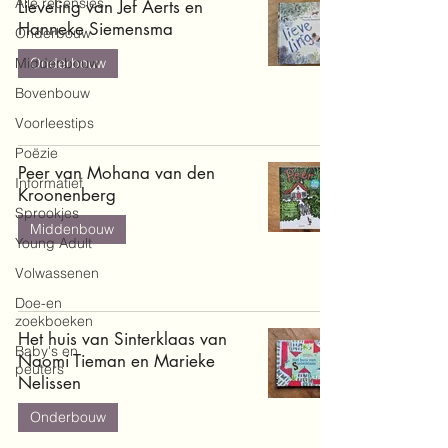
Alle recensies
Lieveling van Jef Aerts en
Hanneke Siemensma
Onderbouw
Middenbouw
Onderbouw
Bovenbouw
Voorleestips
Poëzie
Peer van Mohana van den
Informatief
Kroonenberg
Sprookjes
Middenbouw
Young Adult
Volwassenen
Doe-en
zoekboeken
Het huis van Sinterklaas van
Baby's en
Naomi Tieman en Marieke
peuters
Nelissen
Onderbouw