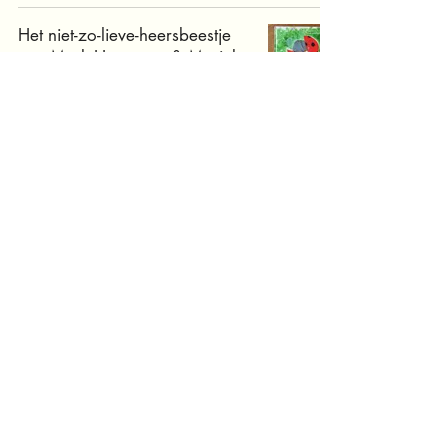
Het niet-zo-lieve-heersbeestje
van Mark Haayema & Marieke
van Ditshuizen
Onderbouw
De Titanic en het raadsel van
de Grote Omar van Marlene
Rebel en Lucinda Vos
Bovenbouw
Het grote reddingsplan van
Caja Cazemier