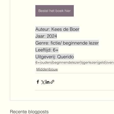
Bestel het boek hier
Auteur: Kees de Boer
Jaar: 2024
Genre: fictie/ beginnende lezer
Leeftijd: 6+
Uitgeverij: Querido
6+
ouders
beginnendelezer
tijgerlezen
geld
over
Middenbouw
Recente blogposts