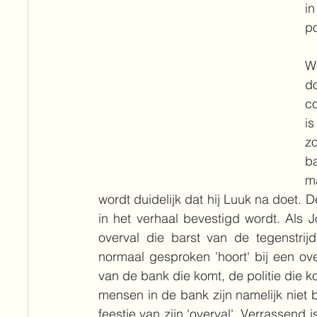
in
po
We
do
co
is
zo
b
ma
wordt duidelijk dat hij Luuk na doet. De 
in het verhaal bevestigd wordt. Als J
overval die barst van de tegenstrijd
normaal gesproken 'hoort' bij een ove
van de bank die komt, de politie die ko
mensen in de bank zijn namelijk niet
feestje van zijn 'overval'. Verrassend 