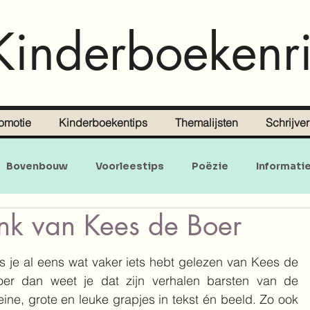
Kinderboekenri
omotie
Kinderboekentips
Themalijsten
Schrijve
Bovenbouw
Voorleestips
Poëzie
Informati
nk van Kees de Boer
Doe-en zoekboeken
Baby's en peuters
s je al eens wat vaker iets hebt gelezen van Kees de 
oer dan weet je dat zijn verhalen barsten van de 
eine, grote en leuke grapjes in tekst én beeld. Zo ook 