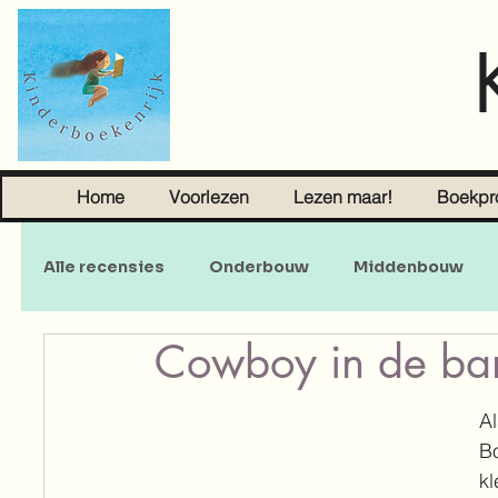
Home
Voorlezen
Lezen maar!
Boekpr
Alle recensies
Onderbouw
Middenbouw
Cowboy in de ba
Sprookjes
Young Adult
Volwassenen
Al
B
kl