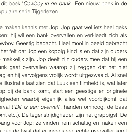
 dit boek '
Cowboy in de bank
'. Een nieuw boek in de 
pulaire serie Tijgerlezen.
 maken kennis met Jop. Jop gaat wel iets heel geks 
en: hij wil een bank overvallen en verkleedt zich als 
wboy. Geestig bedacht. Heel mooi in beeld gebracht 
 het feit dat Jop een koppig kind is en dat zijn ouders 
 makkelijk zijn. Jop deelt zijn ouders mee dat hij een 
ank gaat overvallen waarop zij zeggen dat het niet 
g en hij vervolgens vrolijk wordt uitgezwaaid. Al snel 
illustratie laat zien dat Luuk een filmheld is, wat later 
op bij de bank komt, start een geestige en originele 
igheden waarbij eigenlijk alles wel voorbijkomt dat 
rval ('
Dit is een overval!
', handen omhoog, de baas 
mt etc.). De tegenstrijdigheden zijn het grappigst. De 
 bang voor Jop; ze vinden hem schattig en maken een 
is dan de twist dat er ineens een echte overvaller komt 