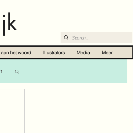
jk
r aan het woord
Illustrators
Media
Meer
ef