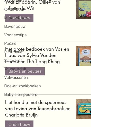
Alle recensies
Wat zit daarin, Ollie? van
Juliette de Wit
Onderbouw
Middenbouw
Onderbouw
Bovenbouw
Voorleestips
Poëzie
Het grote bedboek van Vos en
Informatief
Haas van Sylvia Vanden
Sprookjes
Heede en Thé Tjong-Khing
Young Adult
Baby's en peuters
Volwassenen
Doe-en zoekboeken
Baby's en peuters
Het hondje met de speurneus
van Levina van Teunenbroek en
Charlotte Bruijn
Onderbouw