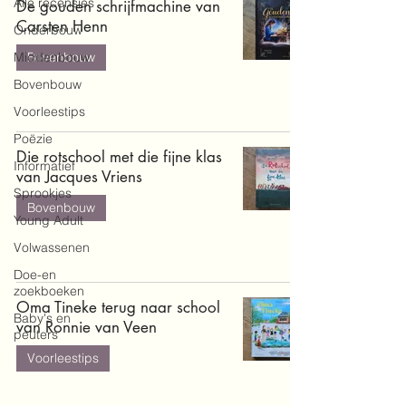
Alle recensies
De gouden schrijfmachine van
Carsten Henn
Onderbouw
Middenbouw
Bovenbouw
Bovenbouw
Voorleestips
Poëzie
Die rotschool met die fijne klas
Informatief
van Jacques Vriens
Sprookjes
Bovenbouw
Young Adult
Volwassenen
Doe-en
zoekboeken
Oma Tineke terug naar school
Baby's en
van Ronnie van Veen
peuters
Voorleestips