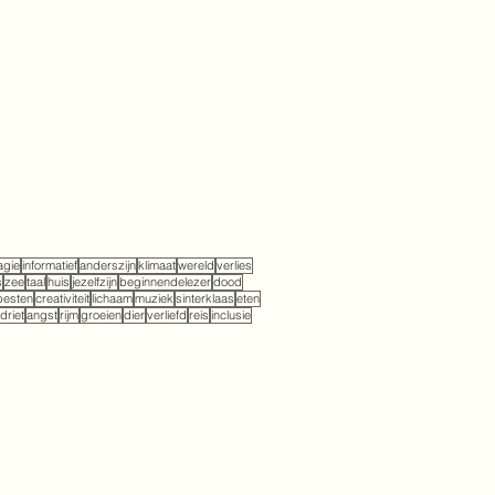
gie
informatief
anderszijn
klimaat
wereld
verlies
s
zee
taal
huis
jezelfzijn
beginnendelezer
dood
pesten
creativiteit
lichaam
muziek
sinterklaas
eten
driet
angst
rijm
groeien
dier
verliefd
reis
inclusie