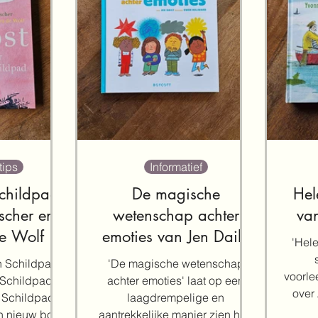
tips
Informatief
Schildpad
De magische
Hel
scher en
wetenschap achter
va
e Wolf
emoties van Jen Daily
'Hele
en Gwen Millward
n Schildpad'
'De magische wetenschap
voorle
Schildpad' is
achter emoties' laat op een
over
r Schildpad'.
laagdrempelige en
die 
en nieuw boek
aantrekkelijke manier zien hoe