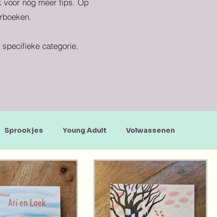
ek voor nóg meer tips. Op
erboeken.
specifieke categorie.
Sprookjes
Young Adult
Volwassenen