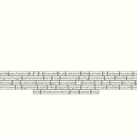
familie
geschiedenis
5+
7+
6+
diversiteit
thuis
zoektocht
liefde
verhalen
3+
fantasie
mysterie
ma
tingsvermogen
samenwerken
kerst
rouw
wetenschap
oorlog
voorlezen
poezie
filosofie
ouder
doorlog
hond
zoekboek
detective
gezin
acceptatie
11+
identiteit
12+
leven
dromen
afscheid
ertrouwen
opa
tijgerlezen
vader
milieu
dapper
angsten
broerzus
versjes
tradities
puzzels
ver
lente
klimaatverandering
moed
planten
hoop