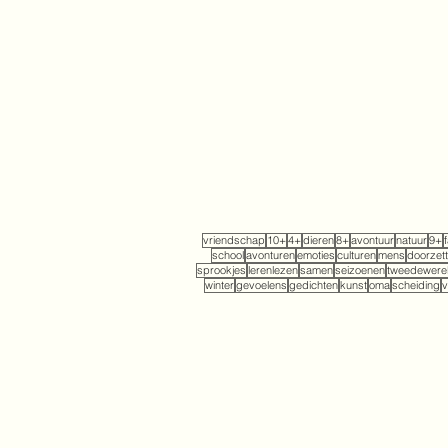
vriendschap
10+
4+
dieren
8+
avontuur
natuur
9+
school
avonturen
emoties
culturen
mens
doorzet
sprookjes
lerenlezen
samen
seizoenen
tweedewerel
winter
gevoelens
gedichten
kunst
oma
scheiding
v