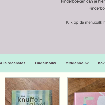
kinderboeken dan je hier
Kinderboe
Klik op de menubalk h
Alle recensies
Onderbouw
Middenbouw
Bov
Doe-en zoekboeken
Baby's en peuters