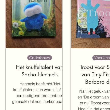
Onderbouw
Voorlees
Het knuffeltalent van
Troost voor 
Sacha Heemels
van Tiny Fis
Barbara d
Heemels heeft met 'Het
knuffeltalent' een warm, lief en
Na 'Het geluk va
bemoedigend prentenboek
en 'De droom van 
gemaakt dat heel herkenbaar is
er nu 'Troost voo
voor jonge kinderen. Met
Heel fijn dat er e