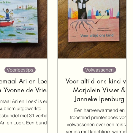
Voorleestips
Volwassenen
emaal Ari en Loek
Voor altijd ons kind va
n Yvonne de Vries
Marjolein Visser &
Janneke Ipenburg
maal Ari en Loek' is een
subliem uitgewerkte
Een hartverwarmend en
esbundel met 31 verhalen
troostend prentenboek voor
 Ari en Loek. Een bundel
volwassenen over een reis van
warmte uitstraalt en je...
verlies met krachtige, warme en