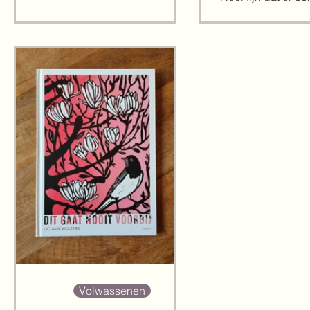
warme, dromerige illustraties en
is over.
een rustig kleurenpalet vertelt
Heemels een belangrijk
verhaal. Grote kans dat
iedereen die dit verhaal bekijkt
en leest, iets meer zachtheid
krijgt, want wie wil er nou niet
zo'n warme, lieve knuffel? Het
verhaal start al op de
schutbladen die iets warms en
tegelijkertijd iets donkers
uitstralen; precies pass
Volwassenen