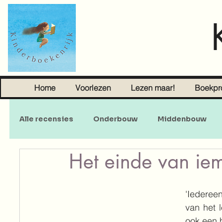
Home
Voorlezen
Lezen maar!
Boekpr
Alle recensies
Onderbouw
Middenbouw
Het einde van ie
Sprookjes
Young Adult
Volwassenen
'Iedereen
van het l
ook een h