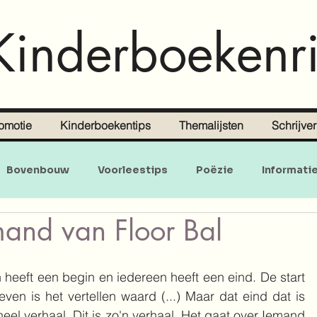
Kinderboekenri
omotie
Kinderboekentips
Themalijsten
Schrijve
Bovenbouw
Voorleestips
Poëzie
Informati
mand van Floor Bal
Doe-en zoekboeken
Baby's en peuters
 heeft een begin en iedereen heeft een eind. De start 
even is het vertellen waard (...) Maar dat eind dat is 
eel verhaal. Dit is zo'n verhaal. Het gaat over Iemand 