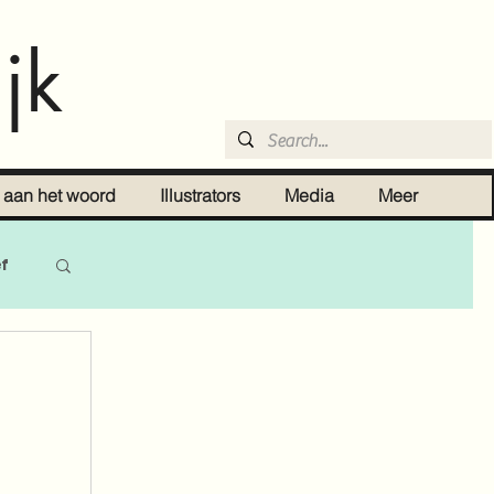
jk
r aan het woord
Illustrators
Media
Meer
ef