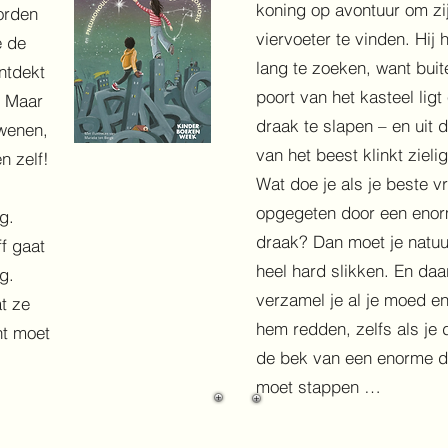
koning op avontuur om zi
orden
viervoeter te vinden. Hij h
e de
lang te zoeken, want buit
ntdekt
poort van het kasteel ligt
. Maar
draak te slapen – en uit 
dwenen,
van het beest klinkt zieli
n zelf!
Wat doe je als je beste vr
opgegeten door een eno
g.
draak? Dan moet je natuur
f gaat
heel hard slikken. En daa
g.
verzamel je al je moed en
t ze
hem redden, zelfs als je 
ht moet
de bek van een enorme d
moet stappen …