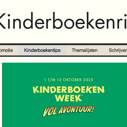
Kinderboekenri
omotie
Kinderboekentips
Themalijsten
Schrijve