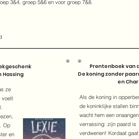
roep 3&4, groep 5&6 en voor groep 7&8.
d
Prentenboek van 
ekgeschenk
De koning zonder paar
n Hassing
en Charl
as ze
Als de koning in opperbe
 voelt
de koninklijke stallen bin
.
wacht hem een onaange
lezen,
verrassing: zijn paard is
n. Op
verdwenen! Kordaat gaat
ster en