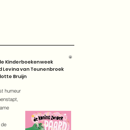
de Kinderboekenweek
d Levina van Teunenbroek
otte Bruijn
st humeur
nenstapt,
name
 de