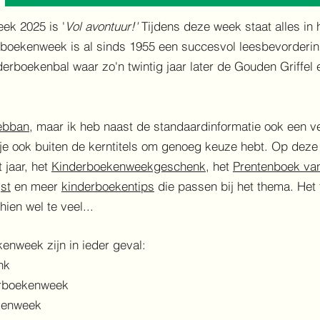
ek 2025 is '
Vol avontuur!'
Tijdens deze week staat alles in h
derboekenweek is al sinds 1955 een succesvol leesbevorder
derboekenbal waar zo'n twintig jaar later de Gouden Griffe
ebban
, maar ik heb naast de standaardinformatie ook een 
e ook buiten de kerntitels om genoeg keuze hebt. Op deze 
 jaar, het
Kinderboekenweekgeschenk
, het
Prentenboek va
jst
en meer
kinderboekentips
die passen bij het thema. Het 
ien wel te veel...
nweek zijn in ieder geval:
nk
erboekenweek
ekenweek