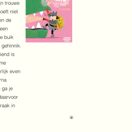
jn trouwe
oeft niet
en de
 een
de buik
g gehinnik.
iend is
rme
lijk even
rna
 ga je
daarvoor
raak in