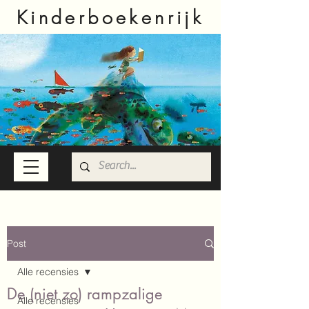
Kinderboekenrijk
Post
Alle recensies
De (niet zo) rampzalige
Alle recensies