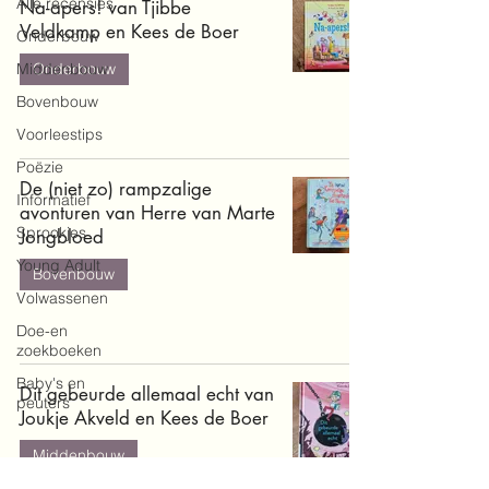
Alle recensies
Na-apers! van Tjibbe
Veldkamp en Kees de Boer
Onderbouw
Middenbouw
Onderbouw
Bovenbouw
Voorleestips
Poëzie
De (niet zo) rampzalige
Informatief
avonturen van Herre van Marte
Sprookjes
Jongbloed
Young Adult
Bovenbouw
Volwassenen
Doe-en
zoekboeken
Baby's en
Dit gebeurde allemaal echt van
peuters
Joukje Akveld en Kees de Boer
Middenbouw