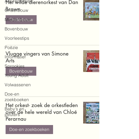
Alle recensies
Het wilde dierenorkest van Dan
Brown
Onderbouw
Middenbouw
Onderbouw
Bovenbouw
Voorleestips
Poëzie
Vlugge vingers van Simone
Informatief
Arts
Sprookjes
Bovenbouw
Young Adult
Volwassenen
Doe-en
zoekboeken
Het orkest- zoek de orkestleden
Baby's en
over de hele wereld van Chloé
peuters
Perarnau
Doe-en zoekboeken