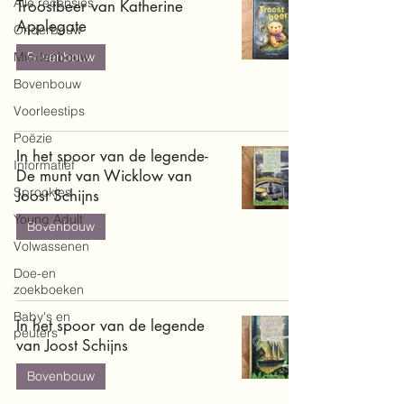
Alle recensies
Troostbeer van Katherine
Applegate
Onderbouw
Middenbouw
Bovenbouw
Bovenbouw
Voorleestips
Poëzie
In het spoor van de legende-
Informatief
De munt van Wicklow van
Sprookjes
Joost Schijns
Young Adult
Bovenbouw
Volwassenen
Doe-en
zoekboeken
Baby's en
In het spoor van de legende
peuters
van Joost Schijns
Bovenbouw