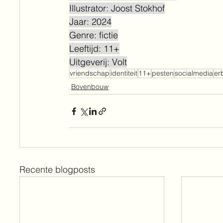
Illustrator: Joost Stokhof
Jaar: 2024
Genre: fictie
Leeftijd: 11+
Uitgeverij: Volt
vriendschap
identiteit
11+
pesten
socialmedia
er
Bovenbouw
Recente blogposts