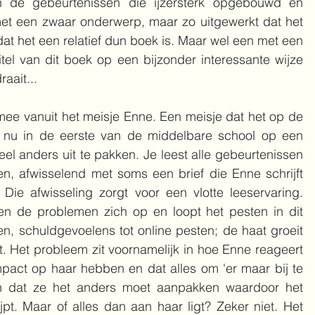
an de gebeurtenissen die ijzersterk opgebouwd en 
met een zwaar onderwerp, maar zo uitgewerkt dat het 
dat het een relatief dun boek is. Maar wel een met een 
itel van dit boek op een bijzonder interessante wijze 
aait...
ee vanuit het meisje Enne. Een meisje dat het op de 
n nu in de eerste van de middelbare school op een 
eel anders uit te pakken. Je leest alle gebeurtenissen 
n, afwisselend met soms een brief die Enne schrijft 
 Die afwisseling zorgt voor een vlotte leeservaring. 
en de problemen zich op en loopt het pesten in dit 
, schuldgevoelens tot online pesten; de haat groeit 
uit. Het probleem zit voornamelijk in hoe Enne reageert 
act op haar hebben en dat alles om 'er maar bij te 
pen dat ze het anders moet aanpakken waardoor het 
t. Maar of alles dan aan haar ligt? Zeker niet. Het 