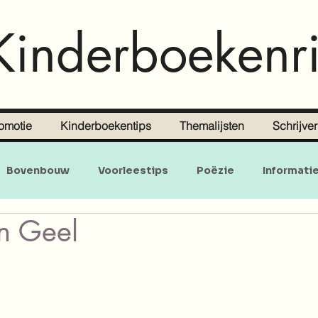
Kinderboekenri
omotie
Kinderboekentips
Themalijsten
Schrijve
Bovenbouw
Voorleestips
Poëzie
Informati
an Geel
Doe-en zoekboeken
Baby's en peuters