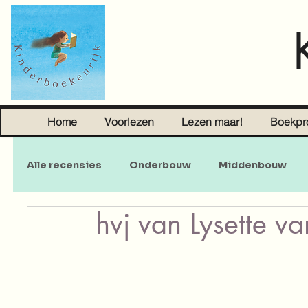
Home
Voorlezen
Lezen maar!
Boekpr
Alle recensies
Onderbouw
Middenbouw
hvj van Lysette v
Sprookjes
Young Adult
Volwassenen