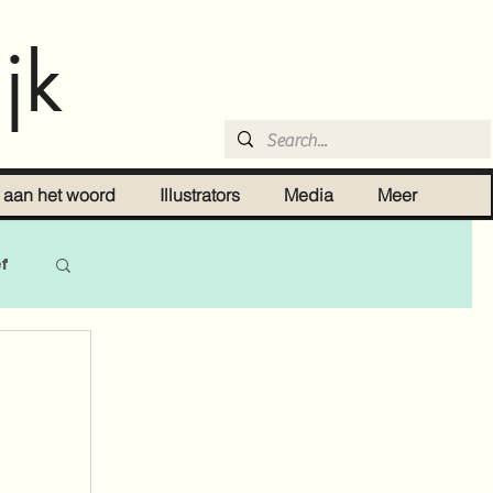
jk
r aan het woord
Illustrators
Media
Meer
ef