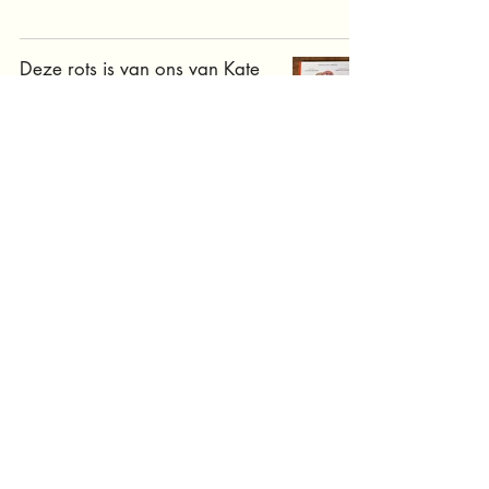
Deze rots is van ons van Kate
Temple en Jol Temple
Onderbouw
Het meisje dat een panter kwijt
was van Nizrana Farook
Bovenbouw