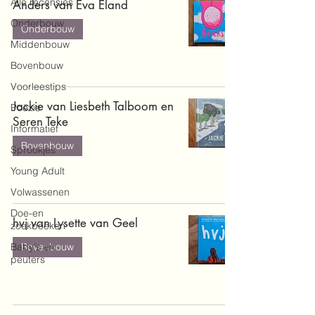
Alle recensies
Anders van Eva Eland
Onderbouw
Onderbouw
Middenbouw
Bovenbouw
Voorleestips
Jackie van Liesbeth Talboom en
Poëzie
Seren Teke
Informatief
Bovenbouw
Sprookjes
Young Adult
Volwassenen
Doe-en
hvj van Lysette van Geel
zoekboeken
Baby's en
Bovenbouw
peuters