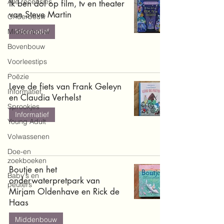
Alle recensies
Ik ben dol op film, tv en theater
van Steve Martin
Onderbouw
Middenbouw
Informatief
Bovenbouw
Voorleestips
Poëzie
Leve de fiets van Frank Geleyn
Informatief
en Claudia Verhelst
Sprookjes
Informatief
Young Adult
Volwassenen
Doe-en
zoekboeken
Boutje en het
Baby's en
onderwaterpretpark van
peuters
Mirjam Oldenhave en Rick de
Haas
Middenbouw