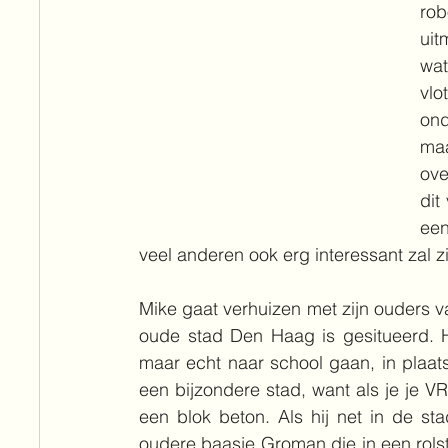
rob
uit
wat
vlo
ond
maa
ove
dit
een
veel anderen ook erg interessant zal zi
Mike gaat verhuizen met zijn ouders v
oude stad Den Haag is gesitueerd. Het 
maar echt naar school gaan, in plaats 
een bijzondere stad, want als je je VR-b
een blok beton. Als hij net in de sta
oudere baasje Groman die in een rolsto