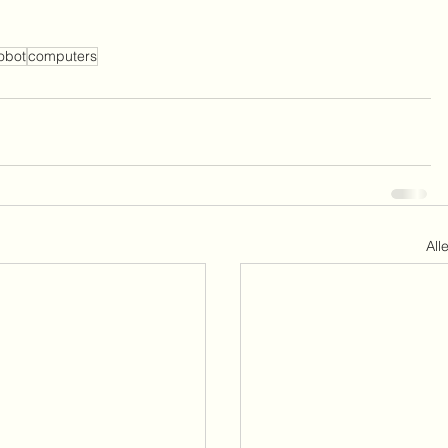
obot
computers
All