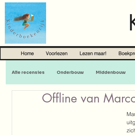
Home
Voorlezen
Lezen maar!
Boekpr
Alle recensies
Onderbouw
Middenbouw
Offline van Marco
Sprookjes
Young Adult
Volwassenen
Ma
uit
zic