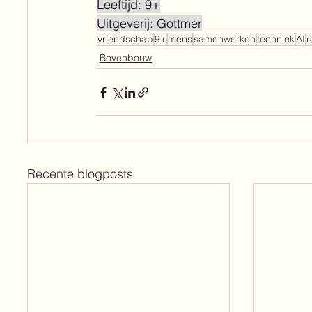
Leeftijd: 9+
Uitgeverij: Gottmer
vriendschap
9+
mens
samenwerken
techniek
AI
r
Bovenbouw
Recente blogposts