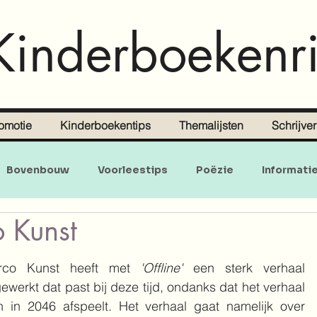
Kinderboekenri
omotie
Kinderboekentips
Themalijsten
Schrijve
Bovenbouw
Voorleestips
Poëzie
Informati
 Kunst
Doe-en zoekboeken
Baby's en peuters
rco Kunst heeft met 
'Offline'
 een sterk verhaal 
gewerkt dat past bij deze tijd, ondanks dat het verhaal 
h in 2046 afspeelt. Het verhaal gaat namelijk over 