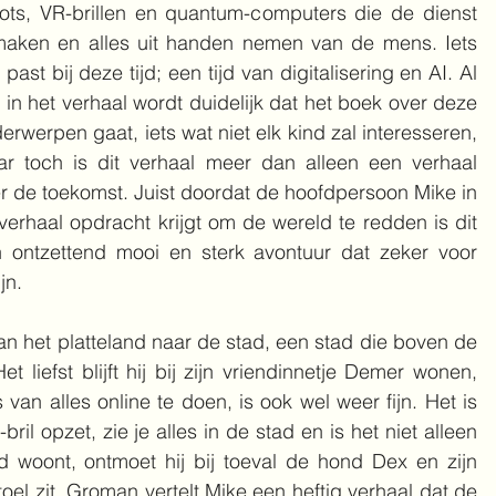
ots, VR-brillen en quantum-computers die de dienst 
maken en alles uit handen nemen van de mens. Iets 
 past bij deze tijd; een tijd van digitalisering en AI. Al 
t in het verhaal wordt duidelijk dat het boek over deze 
erwerpen gaat, iets wat niet elk kind zal interesseren, 
r toch is dit verhaal meer dan alleen een verhaal 
r de toekomst. Juist doordat de hoofdpersoon Mike in 
 verhaal opdracht krijgt om de wereld te redden is dit 
 ontzettend mooi en sterk avontuur dat zeker voor 
jn. 
an het platteland naar de stad, een stad die boven de 
liefst blijft hij bij zijn vriendinnetje Demer wonen, 
van alles online te doen, is ook wel weer fijn. Het is 
ril opzet, zie je alles in de stad en is het niet alleen 
d woont, ontmoet hij bij toeval de hond Dex en zijn 
el zit. Groman vertelt Mike een heftig verhaal dat de 