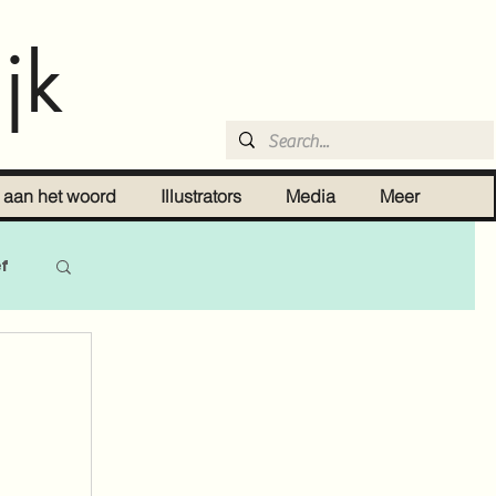
jk
r aan het woord
Illustrators
Media
Meer
ef