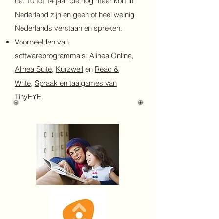
ca. 10 tot 14 jaar die nog maar kort in
Nederland zijn en geen of heel weinig
Nederlands verstaan en spreken.
Voorbeelden van
softwareprogramma's:
Alinea Online
,
Alinea Suite
,
Kurzweil
en
Read &
Write,
Spraak en taalgames van
TinyEYE.