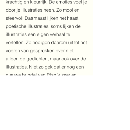
krachtig en kleurrijk. De emoties voel je
door je illustraties heen. Zo mooi en
sfeervol! Daarnaast lijken het haast
poëtische illustraties; soms lijken de
illustraties een eigen verhaal te
vertellen. Ze nodigen daarom uit tot het
voeren van gesprekken over niet
alleen de gedichten, maar ook over de
illustraties. Niet zo gek dat er nog een
nieuwe bundel van Rian Visser en
Janneke Ipenburg aankomt, want het is
simpelweg een ontzettend prachtig
boek. Je zou je kunnen afvragen of dit
boek bekroond zou zijn zónder deze
bijzonder mooie illustraties.