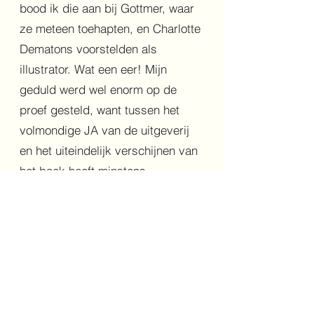
bood ik die aan bij Gottmer, waar
ze meteen toehapten, en Charlotte
Dematons voorstelden als
illustrator. Wat een eer! Mijn
geduld werd wel enorm op de
proef gesteld, want tussen het
volmondige JA van de uitgeverij
en het uiteindelijk verschijnen van
het boek heeft minstens
anderhalf jaar gezeten, maar dan
heb je ook wat: het is een
schitterend uitgevoerd boek
geworden waar ik enorm trots op
ben. Na deze hertaling was het
hek van de dam en heb ik nog
acht klassiekers hertaald, allemaal