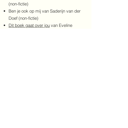
(non-fictie)
Ben je ook op mij van Saderijn van der
Doef (non-fictie)
Dit boek gaat over jou
van Eveline
Hensel (non-fictie)
Dit boek zit vol met hersenen
van Tim
Kennington (non-fictie)
Bloot van Jutta Nymphius
Van tong tot teen
van Geert-Jan
Roebers en Wendy Panders (non-fitcie)
Het wonder van jou en je biljoenen
bewoners
van Jan Paul Schutten (non-
fictie)
Het menselijk lichaam een interactief
avontuur met een vergrootglas
van
Isabel Thomas (non-fictie)
Train je brain
van Annemarie Venemans
en Esther Walraven (non-fictie)