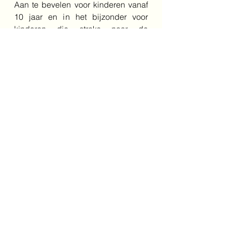
Aan te bevelen voor kinderen vanaf 
10 jaar en in het bijzonder voor 
kinderen die straks naar de 
middelbare school gaan. Zo veel 
trucs en tips, daar kun je heel veel 
van leren als het gaat om hoe je 
goed zou kunnen leren.
Bestel het boek hier
Schrijver: Annemarie Venemans en 
Esther Walraven
Illustrator: Geert Gratama
Jaar: 2026
Genre: non-fictie