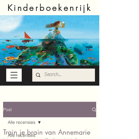
Kinderboekenrijk
Post
Alle recensies
Train je brain van Annemarie
Alle recensies