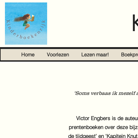
Home
Voorlezen
Lezen maar!
Boekpr
'Soms verbaas ik mezelf a
Victor Engbers is de auteu
prentenboeken over deze bijz
de tijdgeest
’ en 'Kapitein Knu