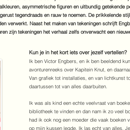
nalkleuren, asymmetrische figuren en uitbundig getekende 
ijl is gerust tegendraads en rauw te noemen. De prikkelende sti
den verwerkt. Naast het maken van tekeningen schrijft Engb
ren zijn tekeningen het verhaal zelfs onverwacht een nieuw
K
un je in het kort iets over jezelf vertellen?
Ik ben Victor Engbers, en ik ben beeldend kuns
avonturenreeks over Kapitein Knut, en daarnaa
Van grafiek tot installaties, en van lichtkunst t
daartussen tot van alles daarbuiten.
Ik was als kind een echte veelvraat van boeke
bibliotheek te vinden en dan nam ik zo veel 
had ik ook nog een moeder die vaak boeken v
op mijn kussen legde. Ik las echt van alles. J