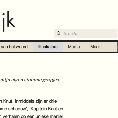
jk
r aan het woord
Illustrators
Media
Meer
m mijn eigen stomme grapjes.
 Knut. Inmiddels zijn er drie
mme schaduw’, ‘K
apitein Knut en
ijn verhalen op een unieke manier