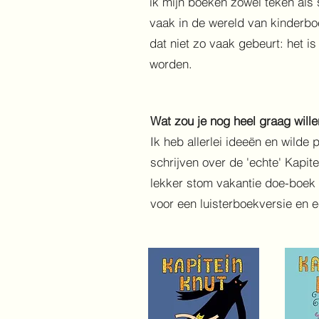
ik mijn boeken zowel teken als s
vaak in de wereld van kinderb
dat niet zo vaak gebeurt: het i
worden.
Wat zou je nog heel graag will
Ik heb allerlei ideeën en wilde
schrijven over de 'echte' Kapite
lekker stom vakantie doe-boek 
voor een luisterboekversie en 