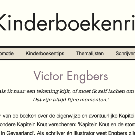
Kinderboekenri
omotie
Kinderboekentips
Themalijsten
Schrijve
Victor Engbers
ls ik naar een tekening kijk, of moet ik zelf lachen o
Dat zijn altijd fijne momenten.'
r van de boeken over de eigenwijze en avontuurlijke Kapitein
ondere Kapitein Knut verschenen: ‘Kapitein Knut en de sto
t in Gevaarland'. Als schrijver én illustrator weet Engbers z