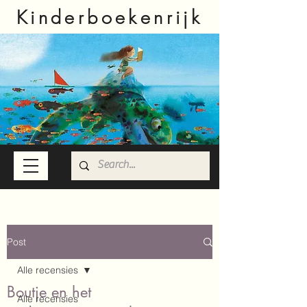
Kinderboekenrijk
Post
Alle recensies
Boutje en het
Alle recensies