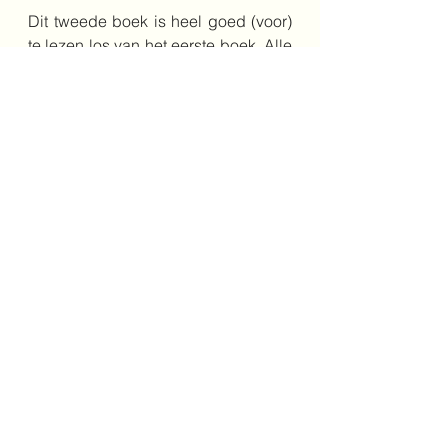
Dit tweede boek is heel goed (voor) 
te lezen los van het eerste boek. Alle 
informatie uit deel 1 die je nodig 
hebt in dit deel, wordt prachtig 
verpakt toegelicht in dit boek. Maar 
het leukst is het toch echt om eerst 
het eerste boek te lezen en daarna 
dit verhaal. Meest geschikt voor 
kinderen vanaf een jaar of 6.
Bestel het boek hier
Schrijver: Mirjam Oldenhave
Illustrator: Rick de Haas
Jaar: 2025