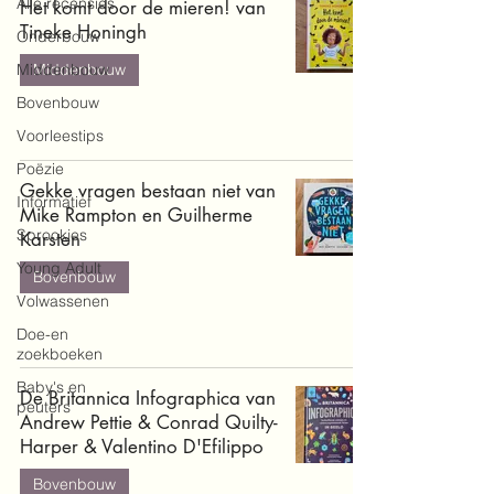
Alle recensies
Het komt door de mieren! van
Tineke Honingh
Onderbouw
Middenbouw
Middenbouw
Bovenbouw
Voorleestips
Poëzie
Gekke vragen bestaan niet van
Informatief
Mike Rampton en Guilherme
Sprookjes
Karsten
Young Adult
Bovenbouw
Volwassenen
Doe-en
zoekboeken
Baby's en
De Britannica Infographica van
peuters
Andrew Pettie & Conrad Quilty-
Harper & Valentino D'Efilippo
Bovenbouw