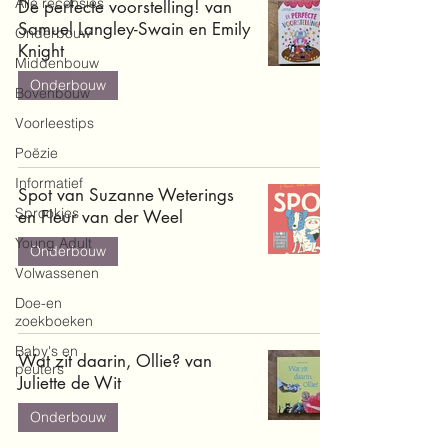
Alle recensies
De perfecte voorstelling! van
Samuel Langley-Swain en Emily
Onderbouw
Knight
Middenbouw
Onderbouw
Bovenbouw
Voorleestips
Poëzie
Informatief
Spot van Suzanne Weterings
Sprookjes
en Fleur van der Weel
Young Adult
Onderbouw
Volwassenen
Doe-en
zoekboeken
Baby's en
Wat zit daarin, Ollie? van
peuters
Juliette de Wit
Onderbouw