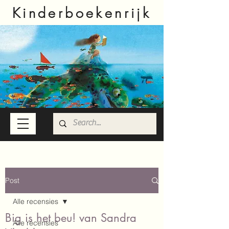
Kinderboekenrijk
Post
Alle recensies
Big is het beu! van Sandra
Alle recensies