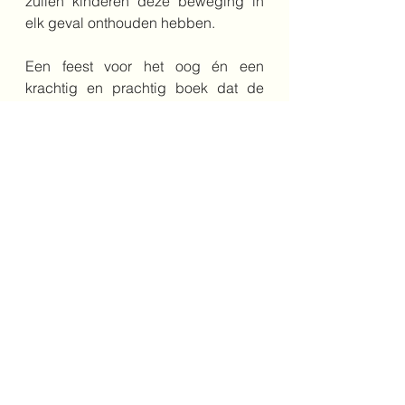
zullen kinderen deze beweging in 
elk geval onthouden hebben.
Een feest voor het oog én een 
krachtig en prachtig boek dat de 
taalontwikkeling van jonge kinderen 
kan bevorderen op meerdere 
manieren.
Bestel het boek hier
Auteur: Anne-Lieke Faber
Jaar: 2025
Genre: prentenboek
Leeftijd: 3+
Uitgeverij: Lemniscaat