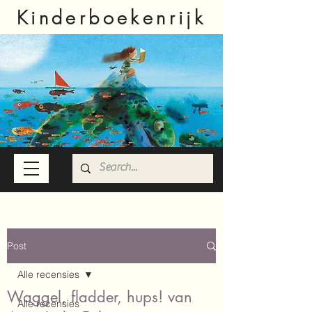
Kinderboekenrijk
Post
Alle recensies
Waggel, fladder, hups! van
Alle recensies