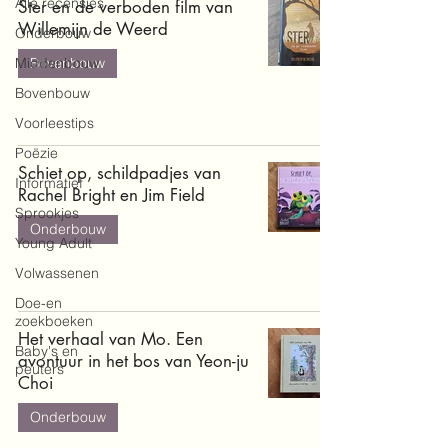
Alle recensies
Ster en de verboden film van
Willemijn de Weerd
Onderbouw
Middenbouw
Bovenbouw
Bovenbouw
Voorleestips
Poëzie
Schiet op, schildpadjes van
Informatief
Rachel Bright en Jim Field
Sprookjes
Onderbouw
Young Adult
Volwassenen
Doe-en
zoekboeken
Het verhaal van Mo. Een
Baby's en
avontuur in het bos van Yeon-ju
peuters
Choi
Onderbouw