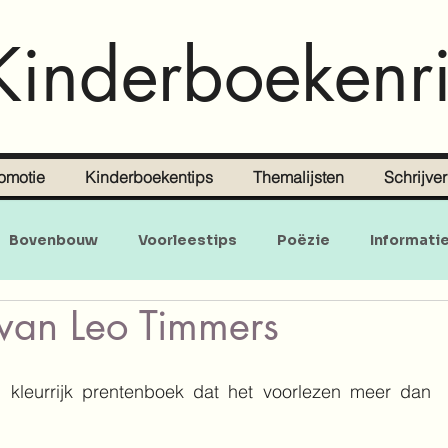
Kinderboekenri
omotie
Kinderboekentips
Themalijsten
Schrijve
Bovenbouw
Voorleestips
Poëzie
Informati
van Leo Timmers
Doe-en zoekboeken
Baby's en peuters
n kleurrijk prentenboek dat het voorlezen meer dan 