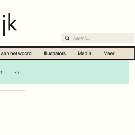
jk
r aan het woord
Illustrators
Media
Meer
ef