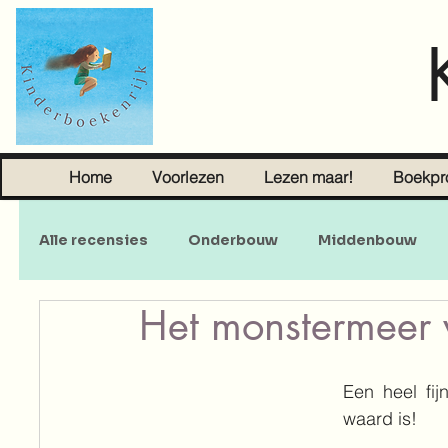
Home
Voorlezen
Lezen maar!
Boekpr
Alle recensies
Onderbouw
Middenbouw
Het monstermeer 
Sprookjes
Young Adult
Volwassenen
Een heel fij
waard is!