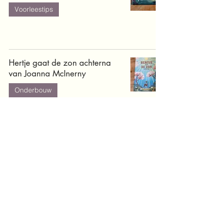
Voorleestips
Hertje gaat de zon achterna
van Joanna McInerny
Onderbouw
Dat is mijn bloem! van Alice
Hemming
Onderbouw