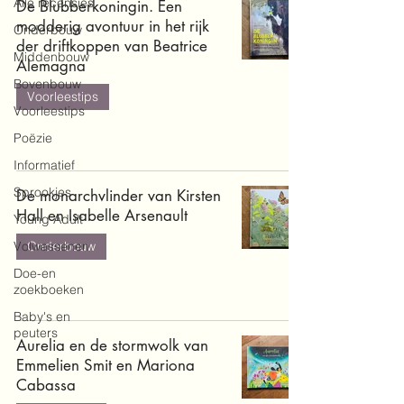
Alle recensies
De Blubberkoningin. Een
modderig avontuur in het rijk
Onderbouw
der driftkoppen van Beatrice
Middenbouw
Alemagna
Bovenbouw
Voorleestips
Voorleestips
Poëzie
Informatief
Sprookjes
De monarchvlinder van Kirsten
Hall en Isabelle Arsenault
Young Adult
Volwassenen
Onderbouw
Doe-en
zoekboeken
Baby's en
peuters
Aurelia en de stormwolk van
Emmelien Smit en Mariona
Cabassa