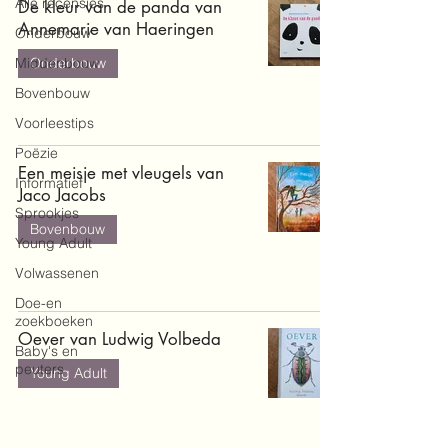
Alle recensies
De kleur van de panda van
Annemarie van Haeringen
Onderbouw
Middenbouw
Onderbouw
Bovenbouw
Voorleestips
Poëzie
Een meisje met vleugels van
Informatief
Jaco Jacobs
Sprookjes
Bovenbouw
Young Adult
Volwassenen
Doe-en
zoekboeken
Oever van Ludwig Volbeda
Baby's en
peuters
Young Adult