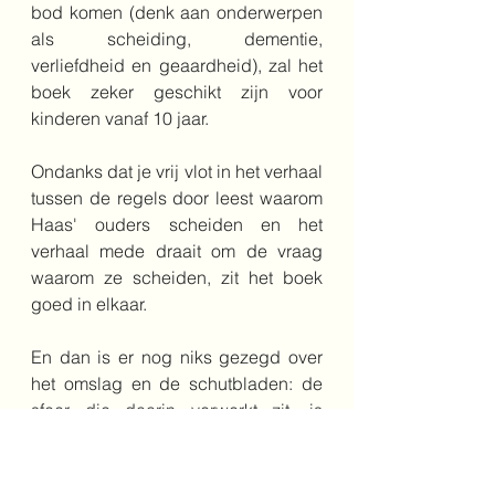
bod komen (denk aan onderwerpen 
als scheiding, dementie, 
verliefdheid en geaardheid), zal het 
boek zeker geschikt zijn voor 
kinderen vanaf 10 jaar. 
Ondanks dat je vrij vlot in het verhaal 
tussen de regels door leest waarom 
Haas' ouders scheiden en het 
verhaal mede draait om de vraag 
waarom ze scheiden, zit het boek 
goed in elkaar. 
En dan is er nog niks gezegd over 
het omslag en de schutbladen: de 
sfeer die daarin verwerkt zit, is 
indrukwekkend.  Er spreekt zo veel 
gevoel uit. Jammer dat er niet meer 
illustraties in het boek zitten. Dat was 