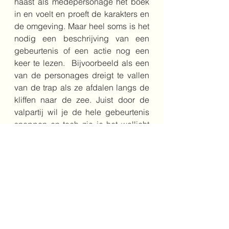
haast als medepersonage het boek 
in en voelt en proeft de karakters en 
de omgeving. Maar heel soms is het 
nodig een beschrijving van een 
gebeurtenis of een actie nog een 
keer te lezen.  Bijvoorbeeld als een 
van de personages dreigt te vallen 
van de trap als ze afdalen langs de 
kliffen naar de zee. Juist door de 
valpartij wil je de hele gebeurtenis 
snappen en toch zie je het wellicht 
na een paar keer lezen toch net niet 
helemaal voor je. Net als met de 
wezens bij de tweede poort. Eigen 
beelden maken van deze wezens en 
omgeving lukt, je laat je meevoeren 
met het verhaal, maar als je stukjes 
herleest, heb je soms het idee dat je 
wat informatie mist. Lastig om de 