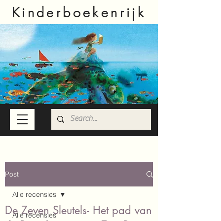
Kinderboekenrijk
Post
Alle recensies
De Zeven Sleutels- Het pad van
Alle recensies