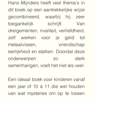
Hans Mijnders heeft veel thema's in 
dit boek op een aantrekkelijke wijze 
gecombineerd, waarbij hij zeer 
toegankelijk schrijft. Van 
dreigementen, rivaliteit, verliefdheid, 
zelf werken voor je geld tot 
metaalvissen, vriendschap 
eerlijkheid en stalken. Doordat deze 
onderwerpen zo sterk 
samenhangen, voelt het niet als veel. 
Een ideaal boek voor kinderen vanaf 
een jaar of 10 á 11 die wel houden 
van wat mysteries om op te lossen 
en van wat spanning daarbij. Zelfs 
wat jongere kinderen die wat 
zwaardere thematiek aan kunnen, 
zouden dit boek al kunnen lezen, 
vanwege de eenvoudige en 