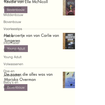
Alle recensies
Keedie van Elle McNicoll
Onderbouw
Bovenbouw
Middenbouw
Bovenbouw
Voorleestips
Het broertje van van Carlie van
Poëzie
Tongeren
Informatief
Young Adult
Sprookjes
Young Adult
Volwassenen
Doe-en
De zomer die alles was van
zoekboeken
Mariska Overman
Baby's en
peuters
Bovenbouw