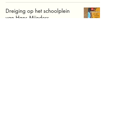
Dreiging op het schoolplein
van Hans Mijnders
Bovenbouw
vriendschap
10+
4+
dieren
8+
avontuur
natuur
9+
familie
geschiedenis
5+
7+
6+
diversiteit
thuis
zoektocht
liefde
verhalen
3+
fantasie
mysterie
magie
informatief
anderszijn
klimaat
wereld
verlies
school
avonturen
emoties
culturen
mens
doorzettingsvermogen
samenwerken
kerst
rouw
wetenschap
oorlog
voorlezen
poezie
filosofie
ouders
zee
taal
huis
jezelfzijn
beginnendelezer
dood
sprookjes
lerenlezen
samen
seizoenen
tweedewereldoorlog
hond
zoekboek
detective
gezin
acceptatie
11+
identiteit
12+