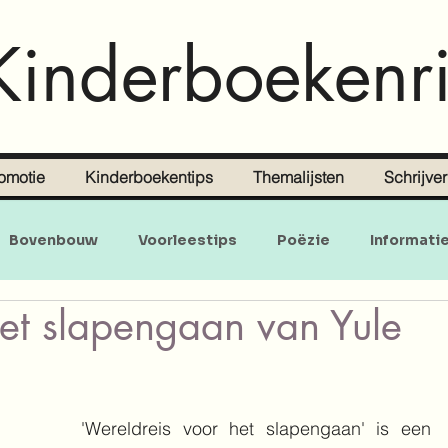
Kinderboekenri
omotie
Kinderboekentips
Themalijsten
Schrijve
Bovenbouw
Voorleestips
Poëzie
Informati
het slapengaan van Yule
Doe-en zoekboeken
Baby's en peuters
'Wereldreis voor het slapengaan' is een 