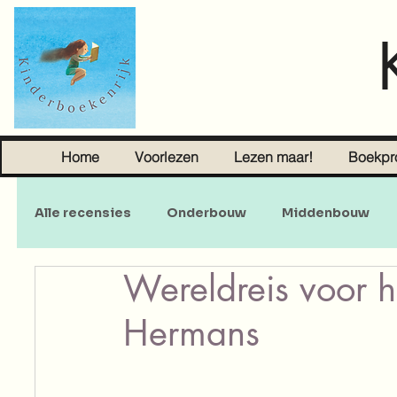
Home
Voorlezen
Lezen maar!
Boekpr
Alle recensies
Onderbouw
Middenbouw
Wereldreis voor 
Sprookjes
Young Adult
Volwassenen
Hermans