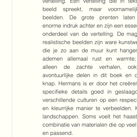
vertelling. Een vertelling die in tek
beeld spreekt, maar voornamelij
beelden. De grote prenten laten
enorme indruk achter en zijn een essen
onderdeel van de vertelling. De mag
realistische beelden zijn ware kunstw
die je zo aan de muur kunt hangen
ademen allemaal rust en warmte; 
alleen de zachte verhalen, ook
avontuurlijke delen in dit boek en da
knap. Hermans is er door het creëren
specifieke details goed in geslaag
verschillende culturen op een respect
en kleurrijke manier te verbeelden. K
landschappen. Soms voelt het haast 
combinatie van materialen die op veel 
en passend.