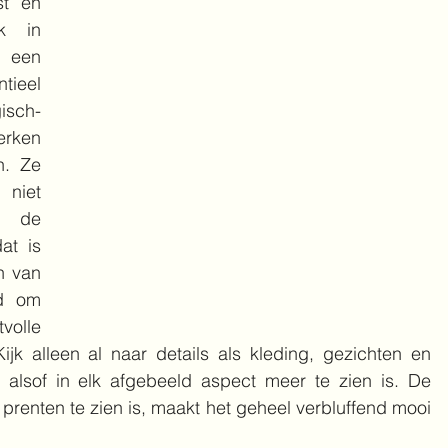
st en 
k in 
 een 
tieel 
isch-
erken 
. Ze 
niet 
 de 
t is 
 van 
d om 
volle 
ijk alleen al naar details als kleding, gezichten en 
alsof in elk afgebeeld aspect meer te zien is. De 
prenten te zien is, maakt het geheel verbluffend mooi 