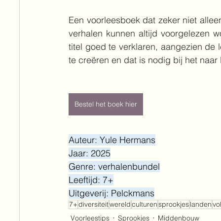
Een voorleesboek dat zeker niet allee
verhalen kunnen altijd voorgelezen wo
titel goed te verklaren, aangezien de 
te creëren en dat is nodig bij het naa
Bestel het boek hier
Auteur: Yule Hermans
Jaar: 2025
Genre: verhalenbundel
Leeftijd: 7+
Uitgeverij: Pelckmans
7+
diversiteit
wereld
culturen
sprookjes
landen
vo
Voorleestips
Sprookjes
Middenbouw