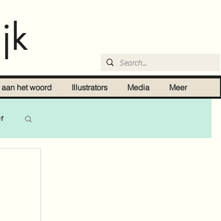
jk
r aan het woord
Illustrators
Media
Meer
ef