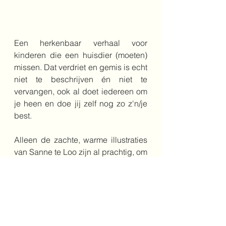
Een herkenbaar verhaal voor 
kinderen die een huisdier (moeten) 
missen. Dat verdriet en gemis is echt 
niet te beschrijven én niet te 
vervangen, ook al doet iedereen om 
je heen en doe jij zelf nog zo z'n/je 
best.
Alleen de zachte, warme illustraties 
van Sanne te Loo zijn al prachtig, om 
lekker in weg te dromen! En dan zit 
er ook nog eens een lief, sterk en erg 
mooi verhaal in…
4+
dood
afscheid
verdriet
huisdieren
Onderbouw