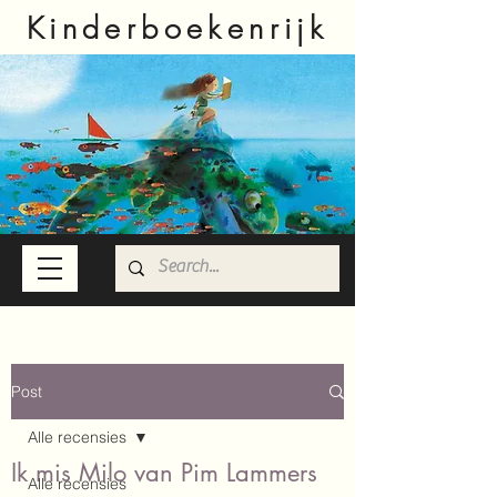
Kinderboekenrijk
Post
Alle recensies
Ik mis Milo van Pim Lammers
Alle recensies