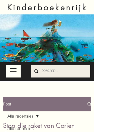
Kinderboekenrijk
Post
Alle recensies
Stop die raket van Corien
Alle recensies