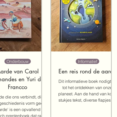
Onderbouw
Informatief
arde van Carol
Een reis rond de aarde
nandes en Yuri de
Dit informatieve boek nodigt uit
Francco
tot het ontdekken van onze
planeet. Aan de hand van korte
de die ons verbindt, die
stukjes tekst, diverse flapjes en
geschiedenis vorm geeft'
een bijzonder prikkelende
arde' is een opvallend
vormgeving word je actief
sch prentenboek dat raakt