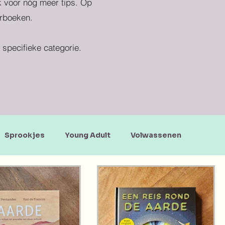
ek voor nóg meer tips. Op
erboeken.
specifieke categorie.
Sprookjes
Young Adult
Volwassenen