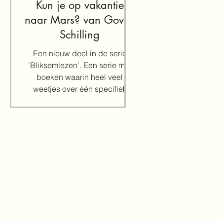
Kun je op vakantie
naar Mars? van Govert
Schilling
Een nieuw deel in de serie
'Bliksemlezen'. Een serie met
boeken waarin heel veel
weetjes over één specifiek
onderwerp kort en bondig...