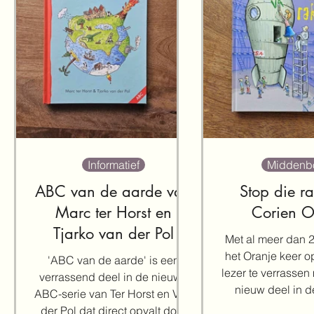
Informatief
Middenb
ABC van de aarde van
Stop die ra
Marc ter Horst en
Corien O
Tjarko van der Pol
Met al meer dan 2
het Oranje keer o
'ABC van de aarde' is een
lezer te verrassen
verrassend deel in de nieuwe
nieuw deel in de
ABC-serie van Ter Horst en Van
Fiep'. Deze v
der Pol dat direct opvalt door