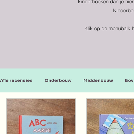
kinderboeken dan je hier
Kinderboe
Klik op de menubalk h
Alle recensies
Onderbouw
Middenbouw
Bov
Doe-en zoekboeken
Baby's en peuters