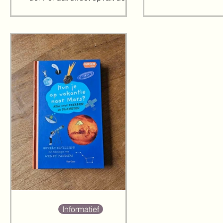
avontuurlijke 
zijn ambitie. Deze serie wil
beginnende lez
namelijk een toegankelijk,
steeds nieuwe v
speels én inhoudelijk rijk
door de eenvoudig
venster op een specifiek
grappige insteek 
onderwerp bieden op een
zijn voor jonge l
creatieve wijze. Aan de hand
verhaal staat we
van het alfabet word je
thema centraal. 
meegenomen een specifiek
deel 'Stop die r
onderwerp in; elke letter komt
perfect boek voo
voorbij, waarbij de keuze voor
meer willen wet
de woorden bij een letter niet
ruimte. De klas 
steeds voor de hand ligt en juist
dat maakt dat je dit boek
Informatief