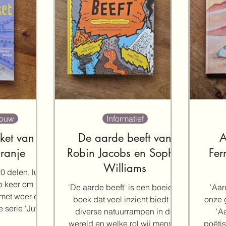
ouw
Informatief
ket van
De aarde beeft van
A
ranje
Robin Jacobs en Sophie
Fer
Williams
0 delen, lukt
p keer om de
'De aarde beeft' is een boeiend
'Aar
 met weer een
boek dat veel inzicht biedt in
onze 
 serie 'Juf
diverse natuurrampen in de
'A
rolijke,
wereld en welke rol wij mensen
poëti