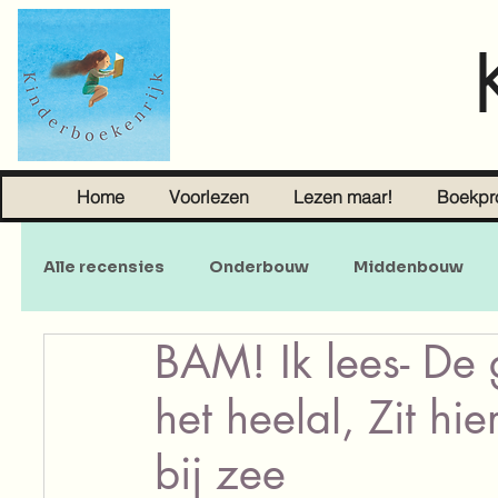
Home
Voorlezen
Lezen maar!
Boekpr
Alle recensies
Onderbouw
Middenbouw
BAM! Ik lees- De 
Sprookjes
Young Adult
Volwassenen
het heelal, Zit hie
bij zee