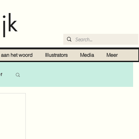
jk
r aan het woord
Illustrators
Media
Meer
ef