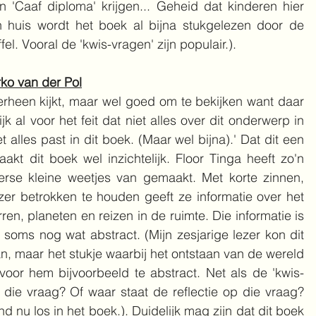
 'Caaf diploma' krijgen... Geheid dat kinderen hier 
in huis wordt het boek al bijna stukgelezen door de 
l. Vooral de 'kwis-vragen' zijn populair.).
rko van der Pol
verheen kijkt, maar wel goed om te bekijken want daar 
 al voor het feit dat niet alles over dit onderwerp in 
t alles past in dit boek. (Maar wel bijna).' Dat dit een 
aakt dit boek wel inzichtelijk. Floor Tinga heeft zo'n 
erse kleine weetjes van gemaakt. Met korte zinnen, 
zer betrokken te houden geeft ze informatie over het 
ren, planeten en reizen in de ruimte. Die informatie is 
 soms nog wat abstract. (Mijn zesjarige lezer kon dit 
n, maar het stukje waarbij het ontstaan van de wereld 
oor hem bijvoorbeeld te abstract. Net als de 'kwis-
die vraag? Of waar staat de reflectie op die vraag? 
d nu los in het boek.). Duidelijk mag zijn dat dit boek 