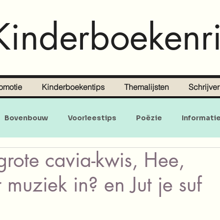
Kinderboekenri
omotie
Kinderboekentips
Themalijsten
Schrijve
Bovenbouw
Voorleestips
Poëzie
Informati
grote cavia-kwis, Hee,
Doe-en zoekboeken
Baby's en peuters
r muziek in? en Jut je suf