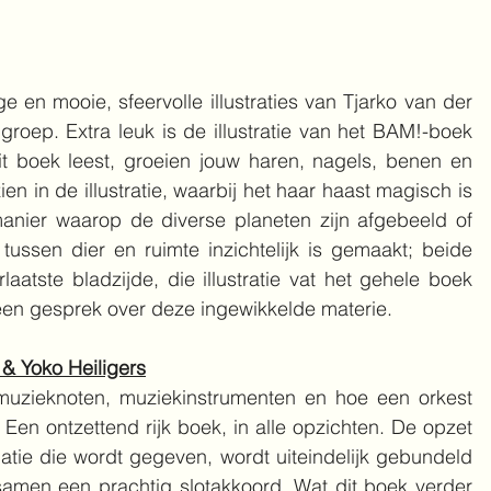
e en mooie, sfeervolle illustraties van Tjarko van der 
lgroep. Extra leuk is de illustratie van het BAM!-boek 
dit boek leest, groeien jouw haren, nagels, benen en 
ien in de illustratie, waarbij het haar haast magisch is 
anier waarop de diverse planeten zijn afgebeeld of 
e tussen dier en ruimte inzichtelijk is gemaakt; beide 
aatste bladzijde, die illustratie vat het gehele boek 
een gesprek over deze ingewikkelde materie.
& Yoko Heiligers
 muzieknoten, muziekinstrumenten en hoe een orkest 
 Een ontzettend rijk boek, in alle opzichten. De opzet 
matie die wordt gegeven, wordt uiteindelijk gebundeld 
amen een prachtig slotakkoord. Wat dit boek verder 